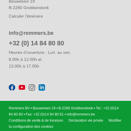
Bouwelven 19
B-2280 Grobbendonk
Calculer l'itinéraire
info@remmers.be
+32 (0) 14 84 80 80
Heures d'ouverture : Lun. au ven.
8.00h à 12.00h et
13.00h à 17.00h
Remmers BV • Bouwelven 19 • B-2280 Grobbendonk • Tel.: +32 (0)14
84 80 80 • Fax: +32 (0)14 84 80 81 •
info@remmers.be
Conditions de vente & de livraison
Déclaration vie privée
Modifier
la configuration des cookies