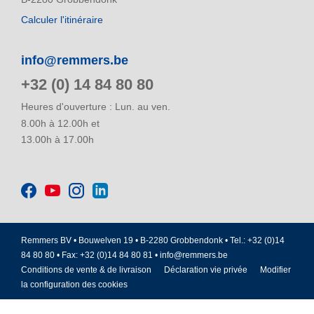
Calculer l'itinéraire
info@remmers.be
+32 (0) 14 84 80 80
Heures d'ouverture : Lun. au ven.
8.00h à 12.00h et
13.00h à 17.00h
Remmers BV • Bouwelven 19 • B-2280 Grobbendonk • Tel.: +32 (0)14
84 80 80 • Fax: +32 (0)14 84 80 81 •
info@remmers.be
Conditions de vente & de livraison
Déclaration vie privée
Modifier
la configuration des cookies