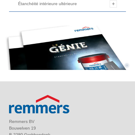
Étanchéité intérieure ultérieure
©
Remmers BV
Bouwelven 19
B-2280 Grobbendonk