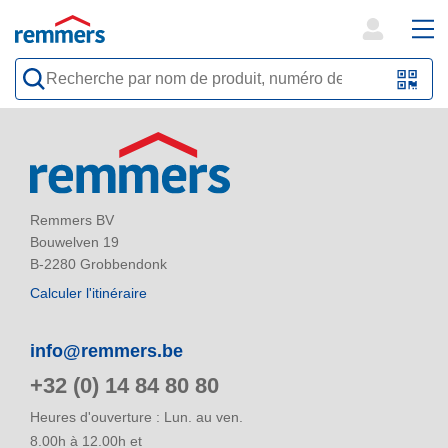
open
ope
search
mai
QR-
form
nav
Code
oder
Barc
scan
Remmers BV
Bouwelven 19
B-2280 Grobbendonk
Calculer l'itinéraire
info@remmers.be
+32 (0) 14 84 80 80
Heures d'ouverture : Lun. au ven.
8.00h à 12.00h et