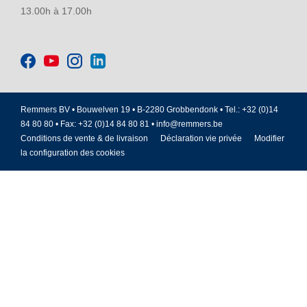
13.00h à 17.00h
Remmers BV • Bouwelven 19 • B-2280 Grobbendonk • Tel.: +32 (0)14
84 80 80 • Fax: +32 (0)14 84 80 81 •
info@remmers.be
Conditions de vente & de livraison
Déclaration vie privée
Modifier
la configuration des cookies