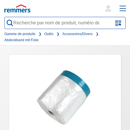
open
ope
search
mai
QR-
form
nav
Code
Gamme de produits
Outils
Accessoires/Divers
Abdeckband mit Folie
oder
Barc
scan