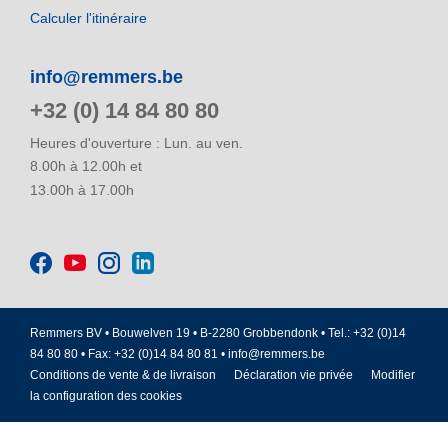
Calculer l'itinéraire
info@remmers.be
+32 (0) 14 84 80 80
Heures d'ouverture : Lun. au ven.
8.00h à 12.00h et
13.00h à 17.00h
Remmers BV • Bouwelven 19 • B-2280 Grobbendonk • Tel.: +32 (0)14
84 80 80 • Fax: +32 (0)14 84 80 81 •
info@remmers.be
Conditions de vente & de livraison
Déclaration vie privée
Modifier
la configuration des cookies