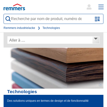
open
ope
search
mai
QR-
form
nav
Code
Remmers industrielacke
Technologies
oder
Aller à ....
Barc
scan
©
Technologies
Des solutions uniques en termes de design et de fonctionnalité