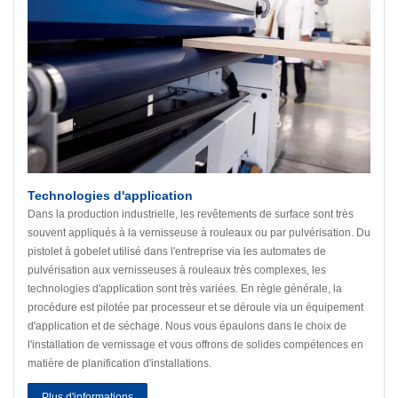
Technologies d'application
Dans la production industrielle, les revêtements de surface sont très
souvent appliqués à la vernisseuse à rouleaux ou par pulvérisation. Du
pistolet à gobelet utilisé dans l'entreprise via les automates de
pulvérisation aux vernisseuses à rouleaux très complexes, les
technologies d'application sont très variées. En règle générale, la
procédure est pilotée par processeur et se déroule via un équipement
d'application et de séchage. Nous vous épaulons dans le choix de
l'installation de vernissage et vous offrons de solides compétences en
matière de planification d'installations.
Plus d'informations