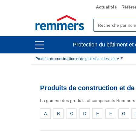
Actualités
Référe
open
Protection du bâtiment et 
open
main
main
navigation
Produits de construction et de protection des sols A-Z
navigation
Produits de construction et de
La gamme des produits et composants Remmers e
A
B
C
D
E
F
G