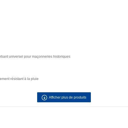
orbant universel pour maçonneries historiques
ment résistant à la pluie
Afficher plus de produits