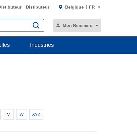
Distibuteur
Distibuteur
Belgique
FR
Mon Remmers
lles
Industries
V
W
XYZ