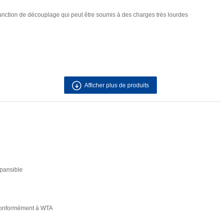
unction de découplage qui peut être soumis à des charges très lourdes
Afficher plus de produits
xpansible
 conformément à WTA