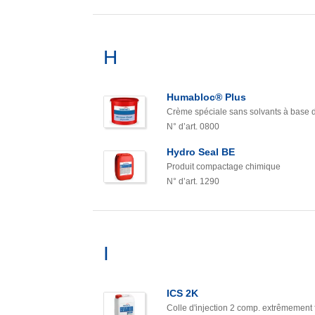
H
Humabloc® Plus
Crème spéciale sans solvants à base d
N° d’art. 0800
Hydro Seal BE
Produit compactage chimique
N° d’art. 1290
I
ICS 2K
Colle d'injection 2 comp. extrêmement 