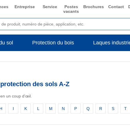
nces
Entreprise
Service
Postes
Brochures
Contact
vacants
du sol
Protection du bois
Laques industrie
 protection des sols A-Z
n un coup d'œil.
H
I
K
L
M
N
P
Q
R
S
T