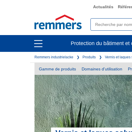
Actualités
Référe
open
Protection du bâtiment et 
open
main
main
navigation
Remmers industrielacke
Produits
Vernis et laques
navigation
Gamme de produits
Domaines d'utilisation
Pr