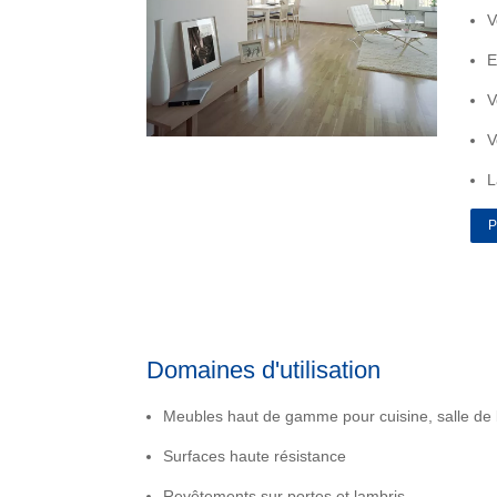
V
E
V
V
L
P
Domaines d'utilisation
Meubles haut de gamme pour cuisine, salle de 
Surfaces haute résistance
Revêtements sur portes et lambris