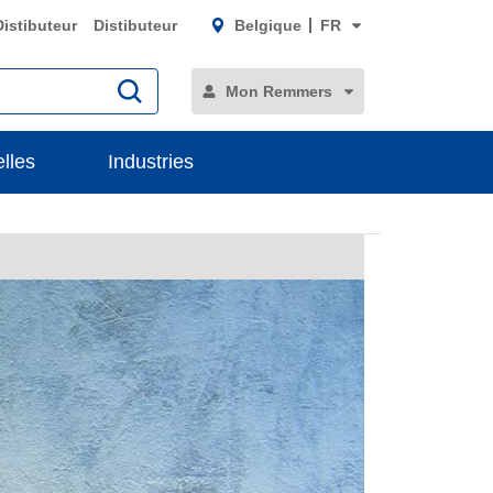
Distibuteur
Distibuteur
Belgique
FR
Mon Remmers
lles
Industries