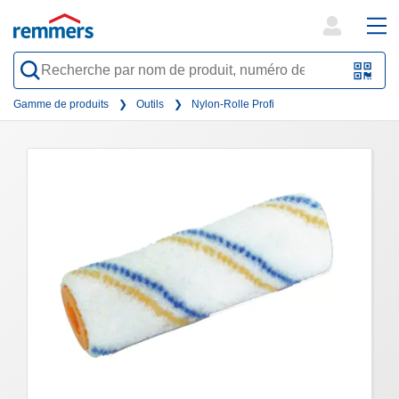
open
ope
search
mai
QR-
form
nav
Code
Gamme de produits
Outils
Nylon-Rolle Profi
oder
Barc
scan