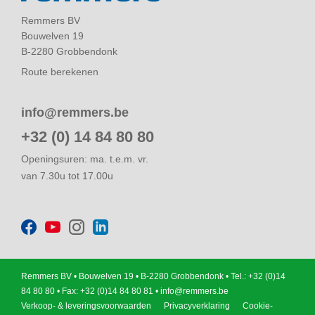
Remmers BV
Bouwelven 19
B-2280 Grobbendonk
Route berekenen
info@remmers.be
+32 (0) 14 84 80 80
Openingsuren: ma. t.e.m. vr.
van 7.30u tot 17.00u
Remmers BV • Bouwelven 19 • B-2280 Grobbendonk • Tel.: +32 (0)14
84 80 80 • Fax: +32 (0)14 84 80 81 •
info@remmers.be
Verkoop- & leveringsvoorwaarden
Privacyverklaring
Cookie-