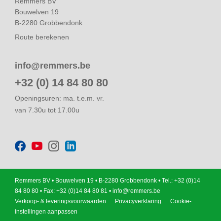
Remmers BV
Bouwelven 19
B-2280 Grobbendonk
Route berekenen
info@remmers.be
+32 (0) 14 84 80 80
Openingsuren: ma. t.e.m. vr.
van 7.30u tot 17.00u
Remmers BV • Bouwelven 19 • B-2280 Grobbendonk • Tel.: +32 (0)14
84 80 80 • Fax: +32 (0)14 84 80 81 •
info@remmers.be
Verkoop- & leveringsvoorwaarden
Privacyverklaring
Cookie-
instellingen aanpassen