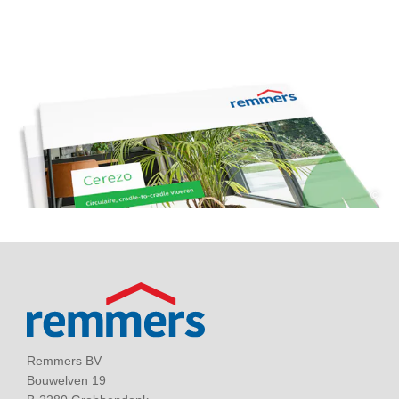
©
Remmers BV
Bouwelven 19