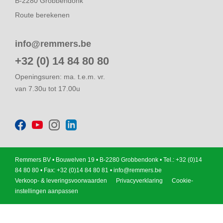
B-2280 Grobbendonk
Route berekenen
info@remmers.be
+32 (0) 14 84 80 80
Openingsuren: ma. t.e.m. vr.
van 7.30u tot 17.00u
Remmers BV • Bouwelven 19 • B-2280 Grobbendonk • Tel.: +32 (0)14
84 80 80 • Fax: +32 (0)14 84 80 81 •
info@remmers.be
Verkoop- & leveringsvoorwaarden
Privacyverklaring
Cookie-
instellingen aanpassen