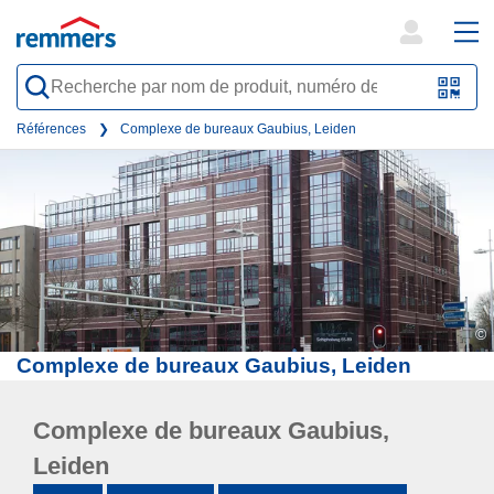
open
ope
search
mai
QR-
form
nav
Code
Références
Complexe de bureaux Gaubius, Leiden
oder
Barc
scan
©
Complexe de bureaux Gaubius, Leiden
Complexe de bureaux Gaubius,
Leiden