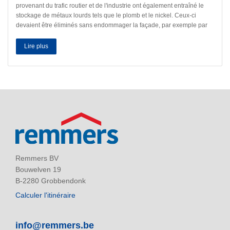
provenant du trafic routier et de l'industrie ont également entraîné le
stockage de métaux lourds tels que le plomb et le nickel. Ceux-ci
devaient être éliminés sans endommager la façade, par exemple par
pression d'eau, et sans libérer les émissions. Le produit Clean Galena
était particulièrement adapté aux plus petites dépressions sur les
Lire plus
frises, bustes, médaillons et sculptures uniques. Un agent de
renforcement spécial a ensuite été utilisé aux endroits nécessaires
pour consolider la pierre.
Remmers BV
Bouwelven 19
B-2280 Grobbendonk
Calculer l'itinéraire
info@remmers.be