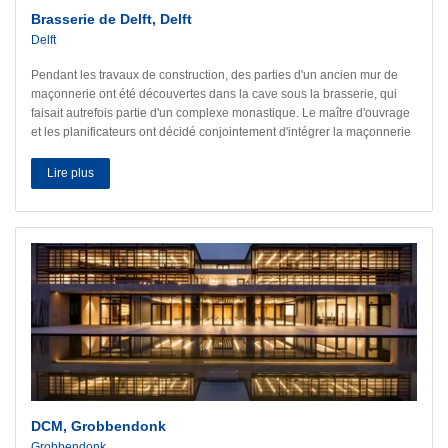
Brasserie de Delft, Delft
Delft
Pendant les travaux de construction, des parties d'un ancien mur de
maçonnerie ont été découvertes dans la cave sous la brasserie, qui
faisait autrefois partie d'un complexe monastique. Le maître d'ouvrage
et les planificateurs ont décidé conjointement d'intégrer la maçonnerie
bien conservée et très décorative dans le concept de construction
existant et de la préserver ainsi. À cette fin, la maçonnerie devait être
Lire plus
étanchéifiée et protégée contre les remontées d'humidité dans la zone
de la plinthe.
DCM, Grobbendonk
Grobbendonk