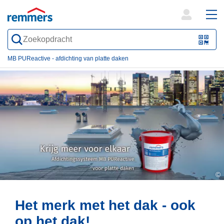
open
ope
search
mai
QR-
form
nav
Code
MB PUReactive - afdichting van platte daken
oder
Barc
scan
©
Het merk met het dak - ook
op het dak!