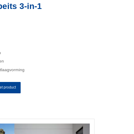
eits 3-in-1
n
en
jtlaagvorming
et product