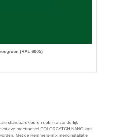
osgroen (RAL 6005)
bare standaardkleuren ook in afzonderlijk
innovatieve meettoestel COLORCATCH NANO kan
 worden. Met de Remmers-mix menginstallatie