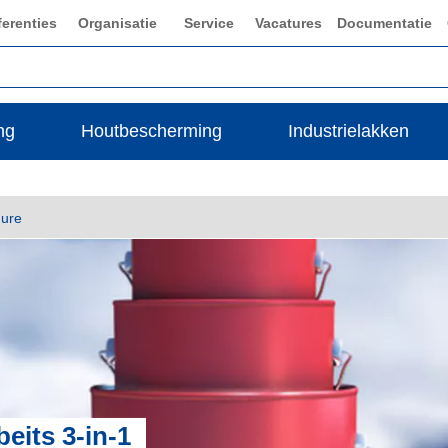
ferenties
Organisatie
Service
Vacatures
Documentatie
ng
Houtbescherming
Industrielakken
hure
eits 3-in-1