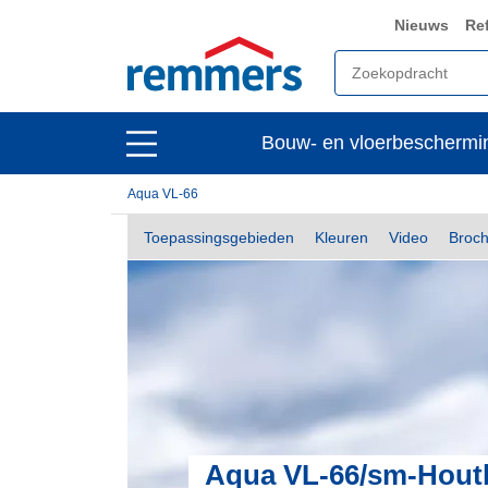
Nieuws
Re
open
Bouw- en vloerbeschermi
open
main
main
navigation
Aqua VL-66
navigation
Toepassingsgebieden
Kleuren
Video
Broc
Aqua VL-66/sm-Houtb