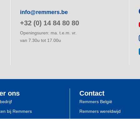
info@remmers.be
+32 (0) 14 84 80 80
Openingsuren: ma. t.e.m. vr.
van 7.30u tot 17.00u
er ons
Contact
bedrijf
Remmers België
en bij Remmers
Remmers wereldwijd