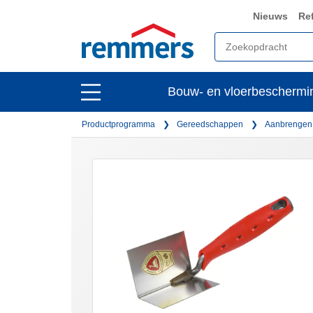
Nieuws
Re
open
Bouw- en vloerbeschermi
open
main
main
navigation
Productprogramma
Gereedschappen
Aanbrengen
navigation