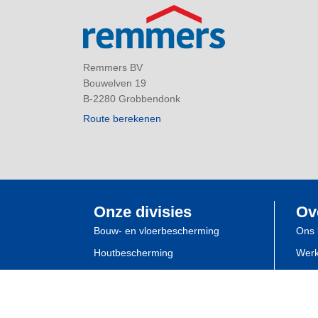
Remmers BV
Bouwelven 19
B-2280 Grobbendonk
Route berekenen
Onze divisies
Ov
Bouw- en vloerbescherming
Ons 
Houtbescherming
Werk
Industrielakken