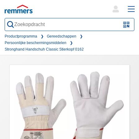
open
ope
search
mai
QR-
form
nav
Code
Productprogramma
Gereedschappen
Persoonlijke beschermingsmiddelen
oder
Stronghand Handschuh Classic Stierkopf 0162
Barc
scan