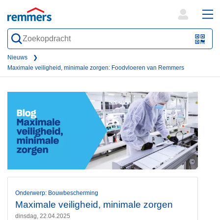
open
ope
search
mai
QR-
form
nav
Code
Nieuws
Maximale veiligheid, minimale zorgen: Foodvloeren van Remmers
oder
Barc
scan
©
Onderwerp: Bouwbescherming
Maximale veiligheid, minimale zorgen
dinsdag, 22.04.2025