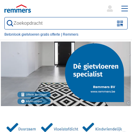
open
ope
search
mai
QR-
form
nav
Code
Betonlook gietvloeren gratis offerte | Remmers
oder
Barc
scan
©