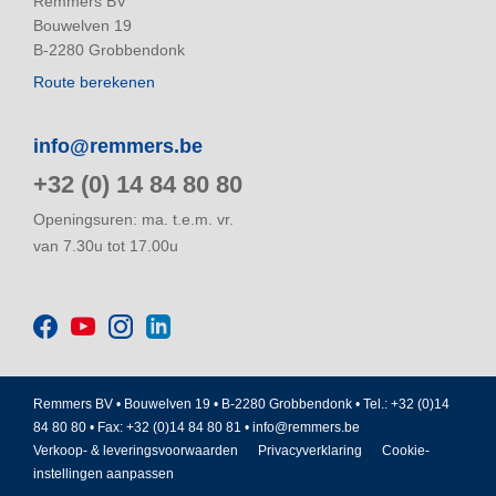
Remmers BV
Bouwelven 19
B-2280 Grobbendonk
Route berekenen
info@remmers.be
+32 (0) 14 84 80 80
Openingsuren: ma. t.e.m. vr.
van 7.30u tot 17.00u
Remmers BV • Bouwelven 19 • B-2280 Grobbendonk • Tel.: +32 (0)14
84 80 80 • Fax: +32 (0)14 84 80 81 •
info@remmers.be
Verkoop- & leveringsvoorwaarden
Privacyverklaring
Cookie-
instellingen aanpassen