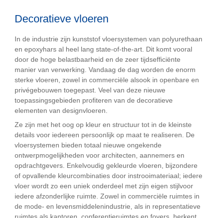
Decoratieve vloeren
In de industrie zijn kunststof vloersystemen van polyurethaan
en epoxyhars al heel lang state-of-the-art. Dit komt vooral
door de hoge belastbaarheid en de zeer tijdsefﬁciënte
manier van verwerking. Vandaag de dag worden de enorm
sterke vloeren, zowel in commerciële alsook in openbare en
privégebouwen toegepast. Veel van deze nieuwe
toepassingsgebieden proﬁteren van de decoratieve
elementen van designvloeren.
Ze zijn met het oog op kleur en structuur tot in de kleinste
details voor iedereen persoonlijk op maat te realiseren. De
vloersystemen bieden totaal nieuwe ongekende
ontwerpmogelijkheden voor architecten, aannemers en
opdrachtgevers. Enkelvoudig gekleurde vloeren, bijzondere
of opvallende kleurcombinaties door instrooimateriaal; iedere
vloer wordt zo een uniek onderdeel met zijn eigen stijlvoor
iedere afzonderlijke ruimte. Zowel in commerciële ruimtes in
de mode- en levensmiddelenindustrie, als in representatieve
ruimtes als kantoren, conferentieruimtes en foyers, herkent