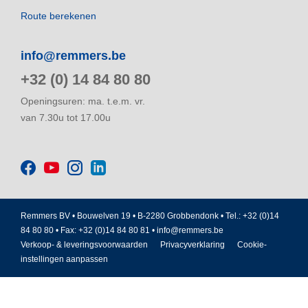
Route berekenen
info@remmers.be
+32 (0) 14 84 80 80
Openingsuren: ma. t.e.m. vr.
van 7.30u tot 17.00u
Remmers BV • Bouwelven 19 • B-2280 Grobbendonk • Tel.: +32 (0)14
84 80 80 • Fax: +32 (0)14 84 80 81 •
info@remmers.be
Verkoop- & leveringsvoorwaarden
Privacyverklaring
Cookie-
instellingen aanpassen