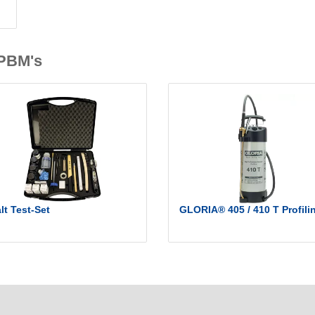
 PBM's
lt Test-Set
GLORIA® 405 / 410 T Profili