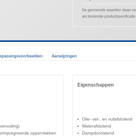
De genoemde waarden staan voo
als bindende productspecificatie
oepassingsvoorbeelden
Aanwijzingen
Eigenschappen
Olie- vet-, en vuilafstotend
ervuiling)
Waterafstotend
eïmpregneerde oppervlakken
Dampdoorlatend