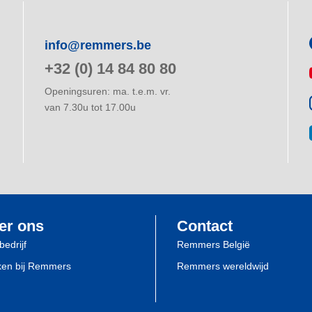
info@remmers.be
+32 (0) 14 84 80 80
Openingsuren: ma. t.e.m. vr.
van 7.30u tot 17.00u
er ons
Contact
bedrijf
Remmers België
en bij Remmers
Remmers wereldwijd