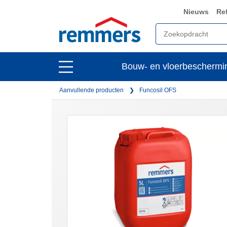
Nieuws
Re
open
Bouw- en vloerbeschermi
open
main
main
navigation
Aanvullende producten
Funcosil OFS
navigation