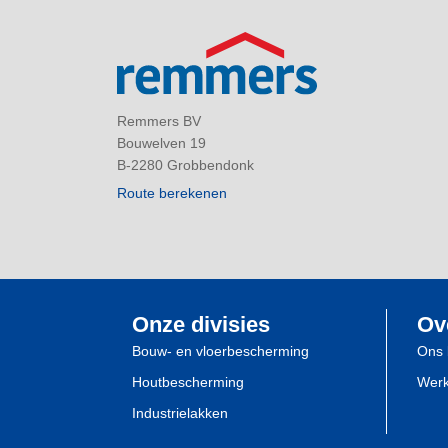
Remmers BV
Bouwelven 19
B-2280 Grobbendonk
Route berekenen
Onze divisies
Ov
Bouw- en vloerbescherming
Ons 
Houtbescherming
Werk
Industrielakken