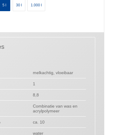
5 l
30 l
1.000 l
es
melkachtig, vloeibaar
1
8,8
Combinatie van was en
acrylpolymeer
%
ca. 10
water