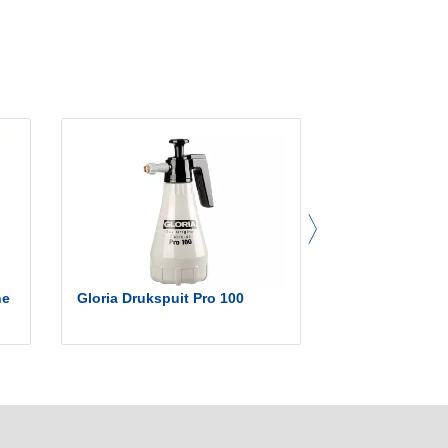
ne
Gloria Drukspuit Pro 100
Gloria CleanM
PERFORMANCE