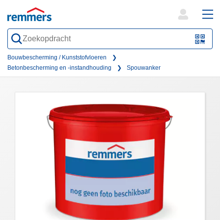
open
ope
search
mai
QR-
form
nav
Code
Bouwbescherming / Kunststofvloeren
Betonbescherming en -instandhouding
Spouwanker
oder
Barc
scan