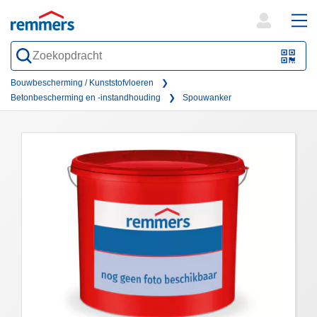
open
ope
search
mai
QR-
form
nav
Code
Bouwbescherming / Kunststofvloeren
Betonbescherming en -instandhouding
Spouwanker
oder
Barc
scan