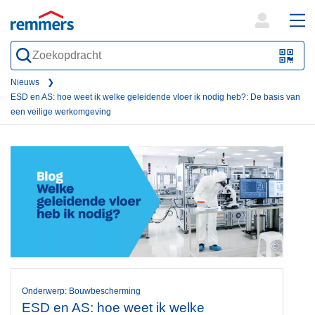
open
ope
search
mai
QR-
form
nav
Code
Nieuws
ESD en AS: hoe weet ik welke geleidende vloer ik nodig heb?: De basis van
oder
een veilige werkomgeving
Barc
scan
©
Onderwerp: Bouwbescherming
ESD en AS: hoe weet ik welke