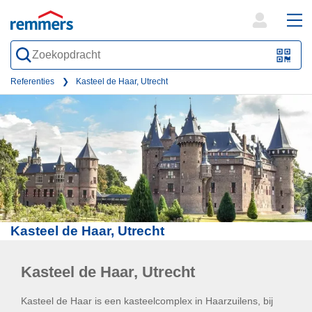
open
ope
search
mai
QR-
form
nav
Code
Referenties
Kasteel de Haar, Utrecht
oder
Barc
scan
©
Kasteel de Haar, Utrecht
Kasteel de Haar, Utrecht
Kasteel de Haar is een kasteelcomplex in Haarzuilens, bij