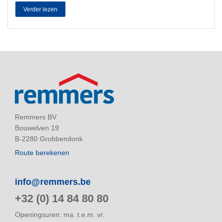
Galena drong door tot de diepste poriën van natuurstenen ornamenten
Verder lezen
en gevels. Vervolgens werd op de nodige plaatsen een speciaal
verstevigingsmiddel gebruikt voor de versteviging van de stenen.
Remmers BV
Bouwelven 19
B-2280 Grobbendonk
Route berekenen
info@remmers.be
+32 (0) 14 84 80 80
Openingsuren: ma. t.e.m. vr.