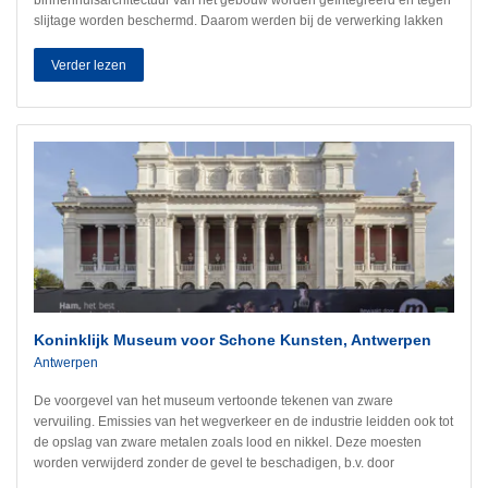
slijtage worden beschermd. Daarom werden bij de verwerking lakken
met natuurlijk effect gebruikt, die de natuurlijke uitstraling van het hout
behouden en tegelijkertijd een hoge krasvastheid hebben.
Verder lezen
Koninklijk Museum voor Schone Kunsten, Antwerpen
Antwerpen
De voorgevel van het museum vertoonde tekenen van zware
vervuiling. Emissies van het wegverkeer en de industrie leidden ook tot
de opslag van zware metalen zoals lood en nikkel. Deze moesten
worden verwijderd zonder de gevel te beschadigen, b.v. door
waterdruk, en zonder dat de emissies vrijkwamen. Het product Clean