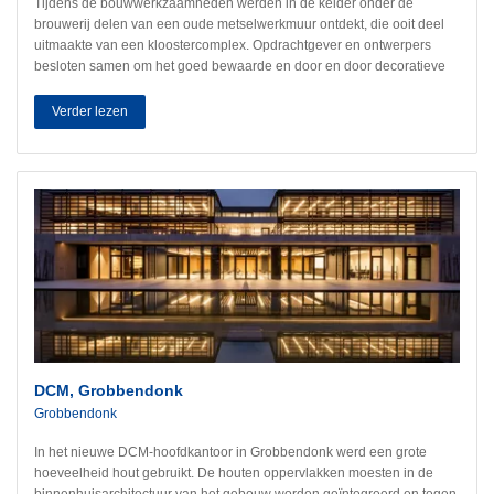
Tijdens de bouwwerkzaamheden werden in de kelder onder de
brouwerij delen van een oude metselwerkmuur ontdekt, die ooit deel
uitmaakte van een kloostercomplex. Opdrachtgever en ontwerpers
besloten samen om het goed bewaarde en door en door decoratieve
metselwerk in het bestaande bouwconcept te integreren en zo te
behouden. Daartoe moest het metselwerk in het plintbereik worden
Verder lezen
afgedicht en tegen opstijgend vocht worden beschermd.
DCM, Grobbendonk
Grobbendonk
In het nieuwe DCM-hoofdkantoor in Grobbendonk werd een grote
hoeveelheid hout gebruikt. De houten oppervlakken moesten in de
binnenhuisarchitectuur van het gebouw worden geïntegreerd en tegen