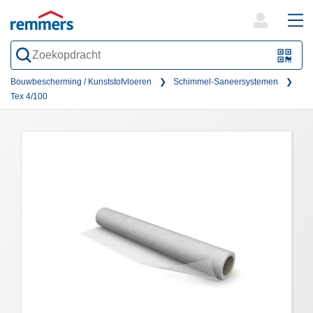
open
ope
search
mai
QR-
form
nav
Code
Bouwbescherming / Kunststofvloeren
Schimmel-Saneersystemen
Tex 4/100
oder
Barc
scan